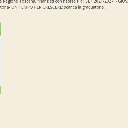
della Regione Toscana, finanziati con risorse PR FSE+ 2021/2027: - GIO
oria- UN TEMPO PER CRESCERE: scarica la graduatoria ...