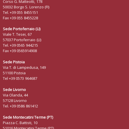
Corso G. Matteotti, 178
50032 Borgo S. Lorenzo (FI)
Tel. +39 055 8455151
Fax +39 055 8455228
Sede Portoferraio (LI)
Viale T. Tesei, 67
57037 Portoferraio (LI)
Tel. +39 0565 944215
Fax +39 0565914908
Sede Pistoia
Via T. di Lampedusa, 149
51100 Pistoia
Tel +39 0573 964687
Sede Livorno
Via Olanda, 44
57128 Livorno
Tel. +39 0586 861412
Sede Montecatini Terme (PT)
Piazza C. Battisti, 10
51016 Montecatini Terme (PT)