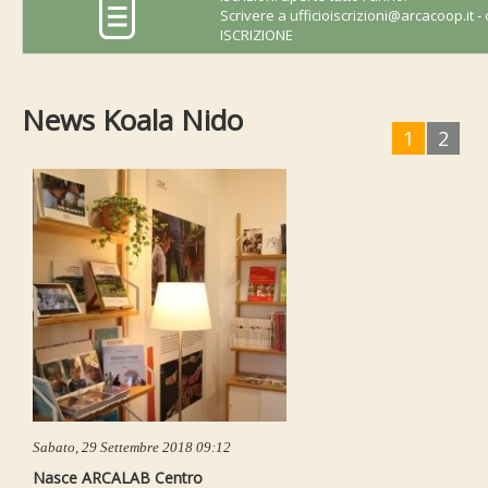
Scrivere a
ufficioiscrizioni@arcacoop.it
- 
ISCRIZIONE
News Koala Nido
1
2
Sabato, 29 Settembre 2018 09:12
Nasce ARCALAB Centro