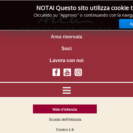
NOTA! Questo sito utilizza cookie 
Cliccando su "Approvo" o continuando con la naviga
A
Area riservata
Soci
Lavora con noi
Nido d'infanzia
Scuola dell'infanzia
Centro 1-6