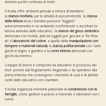
distante poche centinaia di metri.
Il Koala offre ambienti pensati a misura di bambino:
la
stanza morbida
, per le attività di psicomotricità; la
stanza
della lettura
dove i bambini possono “leggere”
autonomamente in un ambiente confortevole o ascoltare la
lettura animata delle educatrici; la
stanza del gioco simbolico
attrezzata con mobili, abiti ed oggetti per giocare a “far finta
di”; il l
aboratorio del colore
e quello della
manipolazione con
tempere e materiali naturali
; la
stanza polifunzionale
con tanti
giochi in legno; il giardino e la
corte interna
attrezzati con
giochi da esterno.
L'equipe di lavoro è composta da educatrici in possesso dei
titoli previsti dal Regolamento Regionale e da operatrici alla
prima infanzia che sostengono i momenti di cura e di attività
svolti dalle educatrici con i bambini.
Il Koala organizza momenti particolari di
condivisione con le
famiglie
, come genitori a pranzo e merende e laboratori con i
nonni.