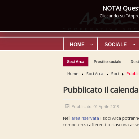
NOTA! Questo
Cliccando su "Appro
HOME
SOCIALE
Soci Arca
Prestito sociale
Desti
Home
Soci Arca
Soci
Pubbli
Pubblicato il calendar
Pubblicato: 01 Aprile 2019
Nell'
area riservata
i soci Arca potranno
competenza afferenti a ciascuna ass