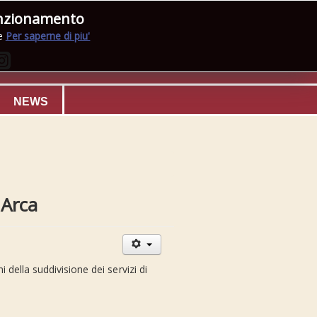
funzionamento
ie
Per saperne di piu'
NEWS
 Arca
i della suddivisione dei servizi di