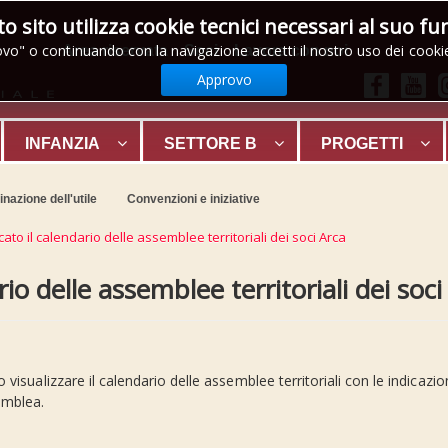
 sito utilizza cookie tecnici necessari al suo 
vo" o continuando con la navigazione accetti il nostro uso dei cook
Area riservata
Soci
Lavora con noi
Approvo
INFANZIA
SETTORE B
PROGETTI
nazione dell'utile
Convenzioni e iniziative
cato il calendario delle assemblee territoriali dei soci Arca
io delle assemblee territoriali dei soci
 visualizzare il calendario delle assemblee territoriali con le indicazion
emblea.