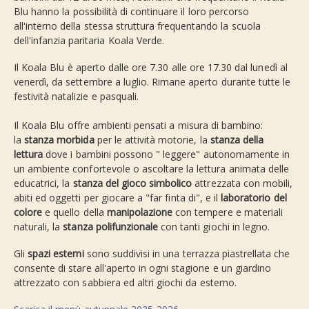
Blu hanno la possibilità di continuare il loro percorso
all'interno della stessa struttura frequentando la scuola
dell'infanzia paritaria Koala Verde.
Il Koala Blu è aperto dalle ore 7.30 alle ore 17.30 dal lunedì al
venerdì, da settembre a luglio. Rimane aperto durante tutte le
festività natalizie e pasquali.
Il Koala Blu offre ambienti pensati a misura di bambino:
la
stanza morbida
per le attività motorie, la
stanza della
lettura
dove i bambini possono " leggere" autonomamente in
un ambiente confortevole o ascoltare la lettura animata delle
educatrici, la
stanza del gioco simbolico
attrezzata con mobili,
abiti ed oggetti per giocare a "far finta di", e il
laboratorio del
colore
e quello della
manipolazione
con tempere e materiali
naturali, la
stanza polifunzionale
con tanti giochi in legno.
Gli
spazi esterni
sono suddivisi in una terrazza piastrellata che
consente di stare all'aperto in ogni stagione e un giardino
attrezzato con sabbiera ed altri giochi da esterno.