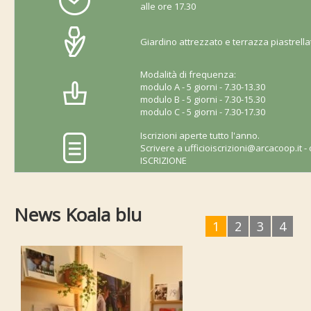
alle ore 17.30
Giardino attrezzato e terrazza piastrella
Modalità di frequenza:
modulo A - 5 giorni - 7.30-13.30
modulo B - 5 giorni - 7.30-15.30
modulo C - 5 giorni - 7.30-17.30
Iscrizioni aperte tutto l'anno.
Scrivere a
ufficioiscrizioni@arcacoop.it
- 
ISCRIZIONE
News Koala blu
1
2
3
4