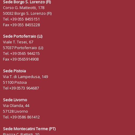
Sede Borgo S. Lorenzo
(FI)
Corso G. Matteotti, 178
50032 Borgo S. Lorenzo (FI)
Tel. +39 055 8455151
Fax +39 055 8455228
Sede Portoferraio (LI)
Viale T. Tesei, 67
57037 Portoferraio (LI)
Tel. +39 0565 944215
Fax +39 0565914908
Sede Pistoia
Via T. di Lampedusa, 149
51100 Pistoia
Tel +39 0573 964687
Sede Livorno
Via Olanda, 44
57128 Livorno
Tel. +39 0586 861412
Sede Montecatini Terme (PT)
Piazza C. Battisti, 10