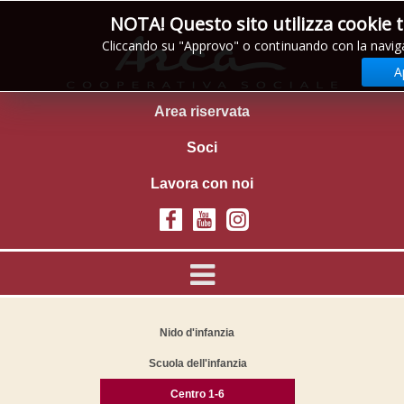
NOTA! Questo sito utilizza cookie 
Cliccando su "Approvo" o continuando con la naviga
A
Area riservata
Soci
Lavora con noi
Nido d'infanzia
Scuola dell'infanzia
Centro 1-6