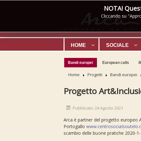
NOTA! Questo
Cliccando su "Appro
HOME
SOCIALE
Bandi europei
European calls
B
Home
Progetti
Bandi europei
Progetto Art&Inclus
Pubblicato: 24 Agosto 2021
Arca è partner del progetto europe
Portogallo
www.centrosocialsoutelo.
scambio delle buone pratiche 2020-