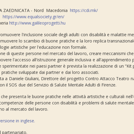
NA ZAEDNICATA - Nord Macedonia
https://cdi.mk/
ia
https://www.equalsociety.gr/en/
heria
http://www.galileoprogetti.hu
romuovere l'inclusione sociale degli adulti con disabilità e malattie m
promuovere lo scambio di buone pratiche e la loro replica transnazion
logie artistiche per l'educazione non formale.
ne di queste persone nel mercato del lavoro, creare meccanismi che fac
overe l'accesso all'istruzione generale inclusiva e all'apprendimento
he sperimentate nei paesi partner è prevista la realizzazione di un “Ki
ri pratiche sviluppate dai partner e dai loro associati.
ata a Daniele Giuliani, Direttore del progetto Contro Attacco Teatro 
 il SOS due del Servizio di Salute Mentale Adulti di Firenze.
che presenta le buone pratiche nelle attività artistiche e culturali nel
 competenze delle persone con disabilità e problemi di salute mentale
rno al mercato del lavoro.
ersione in inglese.
 partenariato.