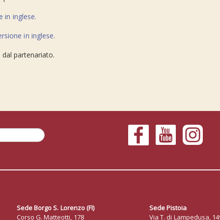
 in inglese.
ersione in inglese.
 dal partenariato.
Sede Borgo S. Lorenzo
(FI)
Sede Pistoia
Corso G. Matteotti, 178
Via T. di Lampedusa, 14