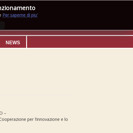
funzionamento
ie
Per saperne di piu'
NEWS
LO –
operazione per l’innovazione e lo