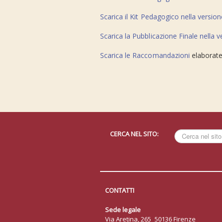
Scarica il Kit Pedagogico nella versione
Scarica la Pubblicazione Finale nella v
Scarica le Raccomandazioni
elaborate
CERCA NEL SITO:
Cerca
nel
sito
CONTATTI
Sede legale
Via Aretina, 265 50136 Firenze