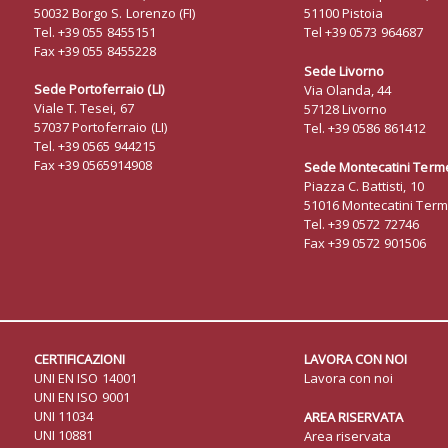
50032 Borgo S. Lorenzo (FI)
51100 Pistoia
Tel. +39 055 8455151
Tel +39 0573 964687
Fax +39 055 8455228
Sede Livorno
Sede Portoferraio (LI)
Via Olanda, 44
Viale T. Tesei, 67
57128 Livorno
57037 Portoferraio (LI)
Tel. +39 0586 861412
Tel. +39 0565 944215
Fax +39 0565914908
Sede Montecatini Terme
Piazza C. Battisti, 10
51016 Montecatini Term
Tel. +39 0572 72746
Fax +39 0572 901506
CERTIFICAZIONI
LAVORA CON NOI
UNI EN ISO 14001
Lavora con noi
UNI EN ISO 9001
UNI 11034
AREA RISERVATA
UNI 10881
Area riservata