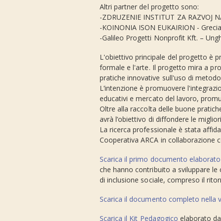
Altri partner del progetto sono:
-ZDRUZENIE INSTITUT ZA RAZVOJ 
-KOINONIA ISON EUKAIRION - Grec
-Galileo Progetti Nonprofit Kft. – Ung
L'obiettivo principale del progetto è p
formale e l'arte. Il progetto mira a 
pratiche innovative sull'uso di metodo
L’intenzione è promuovere l'integrazio
educativi e mercato del lavoro, promu
Oltre alla raccolta delle buone pratic
avrà l’obiettivo di diffondere le miglio
La ricerca professionale è stata affid
Cooperativa ARCA in collaborazione con
Scarica il primo documento elaborato
che hanno contribuito a sviluppare le
di inclusione sociale, compreso il rito
Scarica il documento completo nella v
Scarica il Kit Pedagogico
elaborato dal