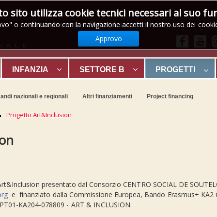
 sito utilizza cookie tecnici necessari al suo 
vo" o continuando con la navigazione accetti il nostro uso dei cook
Area riservata
Soci
Lavora con noi
Approvo
INFANZIA
SETTORE B
PROGETTI
andi nazionali e regionali
Altri finanziamenti
Project financing
Progetto Art&Inclusion
ion
o Art&Inclusion presentato dal Consorzio CENTRO SOCIAL DE SOUTE
org
e finanziato dalla Commissione Europea, Bando Erasmus+ KA2 Co
1-PT01-KA204-078809 - ART & INCLUSION.