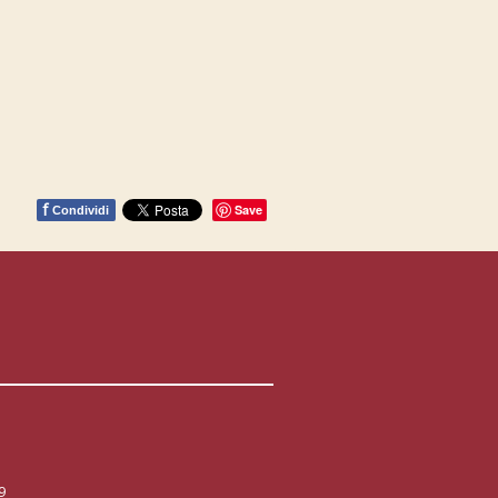
f
Save
Condividi
9